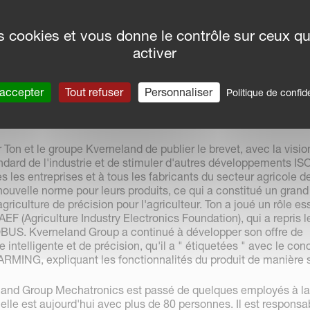
Ton van der Voort van der Kleij (2017)
des cookies et vous donne le contrôle sur ceux q
activer
ont connu de nombreuses réalisations et réussites au fil des a
réussite est le développement et la mise en œuvre du brevet 
 80, qui est un système de communication série et un bus CA
 accepter
Tout refuser
Personnaliser
Politique de confide
l. Cela a permis au groupe Kverneland d'être connu comme "l'ent
 nombreuses années qui ont suivi.
r Ton et le groupe Kverneland de publier le brevet, avec la visio
andard de l'industrie et de stimuler d'autres développements I
s les entreprises et à tous les fabricants du secteur agricole d
 nouvelle norme pour leurs produits, ce qui a constitué un gran
'agriculture de précision pour l'agriculteur. Ton a joué un rôle es
'AEF (Agriculture Industry Electronics Foundation), qui a repris l
OBUS. Kverneland Group a continué à développer son offre de
e intelligente et de précision, qu'il a " étiquetées " avec le co
MING, expliquant les fonctionnalités du produit de manière 
land Group Mechatronics est passé de quelques employés à la
elle est aujourd'hui avec plus de 80 personnes. Il est responsa