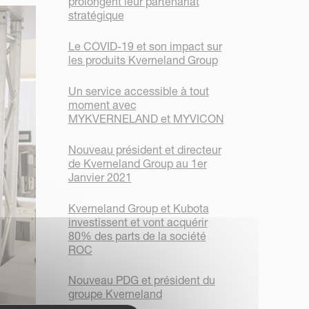
prolongent leur partenariat
stratégique
Le COVID-19 et son impact sur
les produits Kverneland Group
Un service accessible à tout
moment avec
MYKVERNELAND et MYVICON
Nouveau président et directeur
de Kverneland Group au 1er
Janvier 2021
Kverneland Group et Kubota
investissent et vont acquérir
80% des parts de la société
ROC
Nouveau PDG et président du
groupe Kverneland