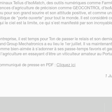
erminaux Tellus d'IsoMatch, des outils numériques comme Farm
icences d'agriculture de précision comme GEOCONTROL d'Iso
nu pour son grand sourire et son attitude positive, et comme un
tique de "porte ouverte" pour tout le monde. Il est considéré
ui le ciel est la limite, ce qui s'est manifesté par son incroyabl
ntreprise, il est temps pour Ton de passer le relais et son dernie
and Group Mechatronics a eu lieu le 1er juillet. Il va maintenan
emme bien-aimée à s'adonner à ses passe-temps favoris et ga
 l'agriculture en essayant d'être un viticulteur amateur au Portu
 communiqué de presse en PDF :
Cliquez ici
1 J