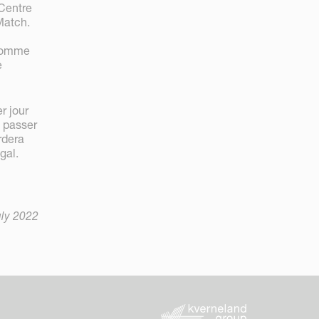
Centre
Match.
 comme
e
r jour
t passer
rdera
gal.
uly 2022