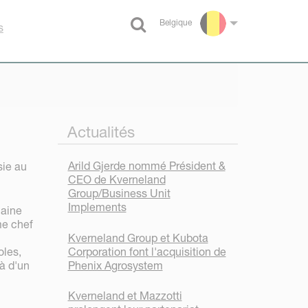
Belgique
s
Select language
Actualités
Arild Gjerde nommé Président &
sie au
CEO de Kverneland
Group/Business Unit
Implements
maine
me chef
Kverneland Group et Kubota
Corporation font l'acquisition de
oles,
Phenix Agrosystem
à d'un
Kverneland et Mazzotti