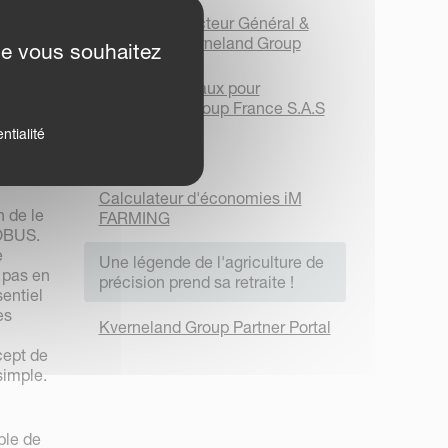
Nouveau Directeur Général &
Président Kverneland Group
ue vous souhaitez
Nouveaux locaux pour
ns,
Kverneland Group France S.A.S
ISOBUS
N entre
ntialité
reprise
En bref
Calculateur d'économies iM
n de le
FARMING
SOBUS.
e
Une légende de l'agriculture de
d pas en
précision prend sa retraite !
sentiel
es
Kverneland Group Partner Portal
ncept de
simple.
ble de