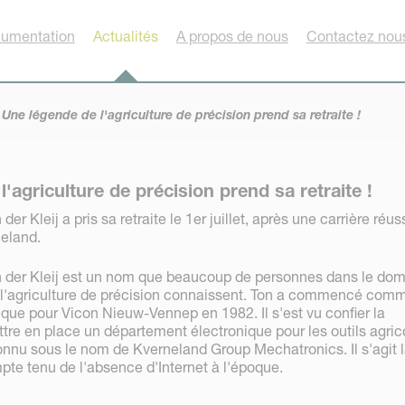
umentation
Actualités
A propos de nous
Contactez nou
Une légende de l'agriculture de précision prend sa retraite !
'agriculture de précision prend sa retraite !
der Kleij a pris sa retraite le 1er juillet, après une carrière réus
eland.
n der Kleij est un nom que beaucoup de personnes dans le do
de l'agriculture de précision connaissent. Ton a commencé com
ique pour Vicon Nieuw-Vennep en 1982. Il s'est vu confier la
tre en place un département électronique pour les outils agric
connu sous le nom de Kverneland Group Mechatronics. Il s'agit l
mpte tenu de l'absence d'Internet à l'époque.