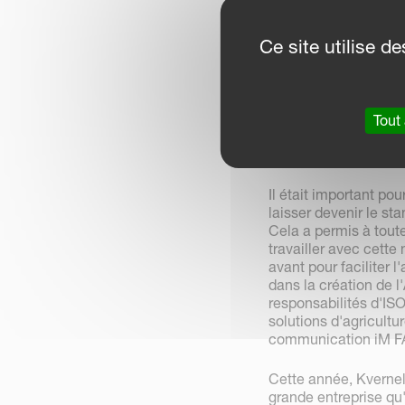
Ce site utilise 
Ton et mécatronique 
mais la plus grande 
au milieu des années
Tout
le tracteur et l'outi
ISOBUS" pendant les
Il était important pou
laisser devenir le st
Cela a permis à toute
travailler avec cette
avant pour faciliter l
dans la création de l
responsabilités d'IS
solutions d'agricultur
communication iM FAR
Cette année, Kverne
grande entreprise qu'