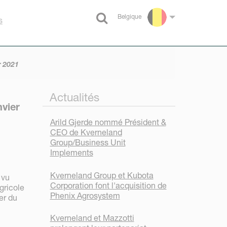
Belgique
s
Select language
r 2021
Actualités
vier
Arild Gjerde nommé Président &
CEO de Kverneland
Group/Business Unit
Implements
Kverneland Group et Kubota
 vu
Corporation font l'acquisition de
gricole
Phenix Agrosystem
er du
Kverneland et Mazzotti