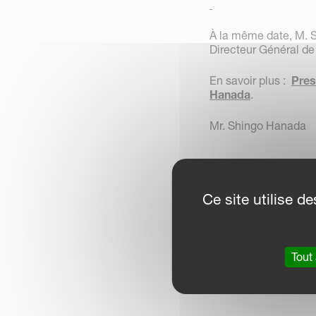
À la même date, M. 
Directeur Général de
En savoir plus :
Pres
Hanada
.
Mr. Shingo Hanada
Ce site utilise 
Tout