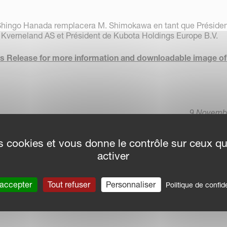
Shingo Hanada remplacera M. Shimokawa en tant que Présiden
 Kverneland AS et Président de Kubota Holdings Europe B.V.
s Release for more information and downloadable image of
9 Novemb
des cookies et vous donne le contrôle sur ceux q
activer
 accepter
Tout refuser
Personnaliser
Politique de confide