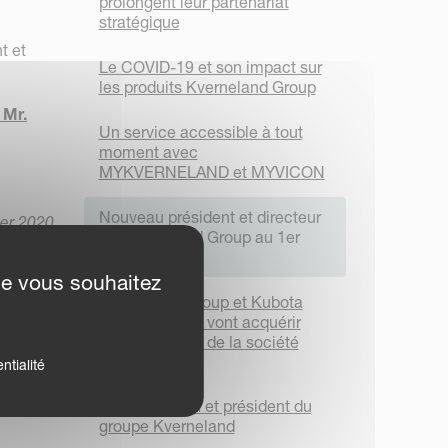
prolongent leur partenariat
stratégique
t et
Le COVID-19 et son impact sur
les produits Kverneland Group
 Mr.
Un service accessible à tout
moment avec
MYKVERNELAND et MYVICON
Nouveau président et directeur
er 2020
de Kverneland Group au 1er
Janvier 2021
ue vous souhaitez
Kverneland Group et Kubota
investissent et vont acquérir
80% des parts de la société
ROC
ntialité
Nouveau PDG et président du
groupe Kverneland