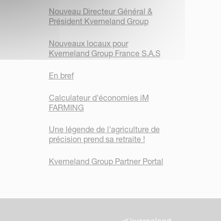
Nouveau Directeur Général &
Président Kverneland Group
Nouveaux locaux pour
Kverneland Group France S.A.S
En bref
Calculateur d'économies iM
FARMING
Une légende de l'agriculture de
précision prend sa retraite !
Kverneland Group Partner Portal