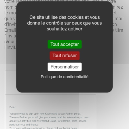
votre représentant local chez Kverneland Group. Votre
nom d’utilisateur sera votre adresse mail et vous définirez
le mot de passe lorsque vous accepterez l’invitation et
Ce site utilise des cookies et vous
que vous vous connecterez pour la première fois. L’e-mail
donne le contrôle sur ceux que vous
d’invitation viendra de : User Management Notification
souhaitez activer
Email <Notifications@kvernelandgroup.com> avec le titre
"Invitation Kverneland".
(Veuillez vérifier vos spams si vous n’avez pas reçu
Tout accepter
l’invitation dans votre boîte de réception).
Tout refuser
Personnaliser
Politique de confidentialité