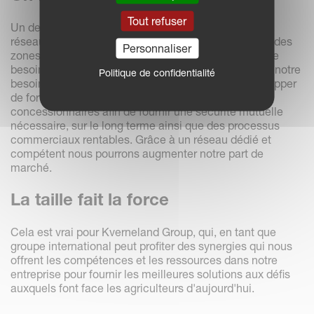
Tout refuser
Un des éléments centraux de notre stratégie est un
réseau de concessionnaires puissants. La proximité des
Personnaliser
zones agricoles, la garantie de service en saison et le
besoin de machines de deuxième main, préserveNT notre
Politique de confidentialité
besoin d'un réseau puissant. Notre but est de développer
de fortes relations professionnelles avec nos
concessionnaires afin de fournir une sécurité mutuelle
nécessaire, sur le long terme ainsi que des processus
commerciaux rentables. Grâce à un réseau dédié et
compétent nous pourrons augmenter notre part de
marché.
La taille fait la force
Cela est vrai pour Kverneland Group, qui, en tant que
groupe international peut profiter des synergies qui nous
offrent les compétences et les ressources dans notre
entreprise pour fournir les meilleures solutions aux défis
auxquels font face les agriculteurs d'aujourd'hui.