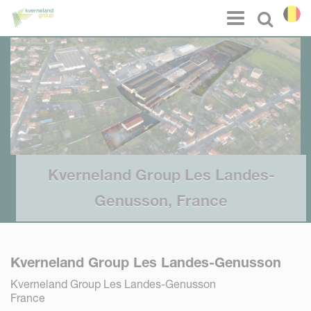
Panneau de gestion des cookies
Menu
Select l
Kverneland Group Les Landes-
Genusson, France
Kverneland Group Les Landes-Genusson
Kverneland Group Les Landes-Genusson
France